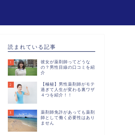
読まれている記事
彼女が薬剤師ってどうな
1
の？男性目線の口コミを紹
介
【極秘】男性薬剤師がモテ
2
過ぎて人生が変わる裏ワザ
４つを紹介！！
薬剤師免許があっても薬剤
3
師として働く必要性はあり
ません