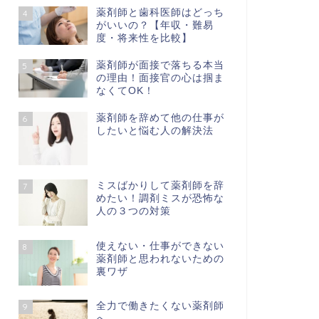
薬剤師と歯科医師はどっち
4
がいいの？【年収・難易
度・将来性を比較】
薬剤師が面接で落ちる本当
5
の理由！面接官の心は掴ま
なくてOK！
薬剤師を辞めて他の仕事が
6
したいと悩む人の解決法
ミスばかりして薬剤師を辞
7
めたい！調剤ミスが恐怖な
人の３つの対策
使えない・仕事ができない
8
薬剤師と思われないための
裏ワザ
全力で働きたくない薬剤師
9
へ