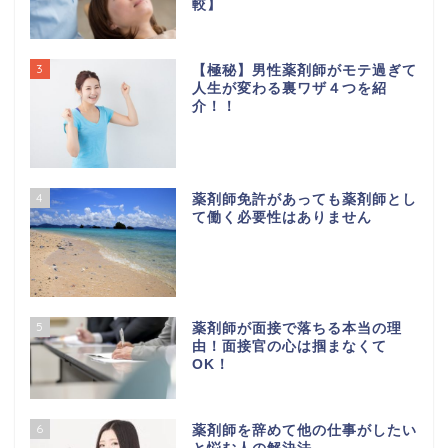
較】
3
【極秘】男性薬剤師がモテ過ぎて
人生が変わる裏ワザ４つを紹
介！！
4
薬剤師免許があっても薬剤師とし
て働く必要性はありません
5
薬剤師が面接で落ちる本当の理
由！面接官の心は掴まなくて
OK！
6
薬剤師を辞めて他の仕事がしたい