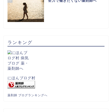
10
全力で働きたくない薬剤師へ
「この薬局で働くのは限
界」と感じている薬剤師
は絶対に読んでください
ランキング
ファルマスタッフの評判
を信じるな！実際に利用
した私の感想
薬剤師が面接で落ちる本
にほんブログ村
当の理由！面接官の心は
掴まなくてOK！
薬剤師 ブログランキングへ
薬剤師が給料が高くて楽
な職場に転職する方法