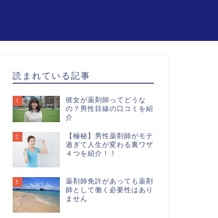
読まれている記事
彼女が薬剤師ってどうな
1
の？男性目線の口コミを紹
介
【極秘】男性薬剤師がモテ
2
過ぎて人生が変わる裏ワザ
４つを紹介！！
薬剤師免許があっても薬剤
3
師として働く必要性はあり
ません