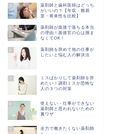
薬剤師と歯科医師はどっち
4
がいいの？【年収・難易
度・将来性を比較】
薬剤師が面接で落ちる本当
5
の理由！面接官の心は掴ま
なくてOK！
薬剤師を辞めて他の仕事が
6
したいと悩む人の解決法
ミスばかりして薬剤師を辞
7
めたい！調剤ミスが恐怖な
人の３つの対策
使えない・仕事ができない
8
薬剤師と思われないための
裏ワザ
全力で働きたくない薬剤師
9
へ