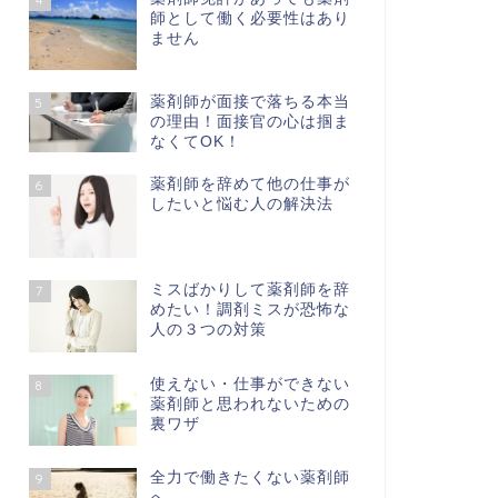
師として働く必要性はあり
ません
薬剤師が面接で落ちる本当
5
の理由！面接官の心は掴ま
なくてOK！
薬剤師を辞めて他の仕事が
6
したいと悩む人の解決法
ミスばかりして薬剤師を辞
7
めたい！調剤ミスが恐怖な
人の３つの対策
使えない・仕事ができない
8
薬剤師と思われないための
裏ワザ
全力で働きたくない薬剤師
9
へ