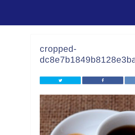
cropped-
dc8e7b1849b8128e3ba