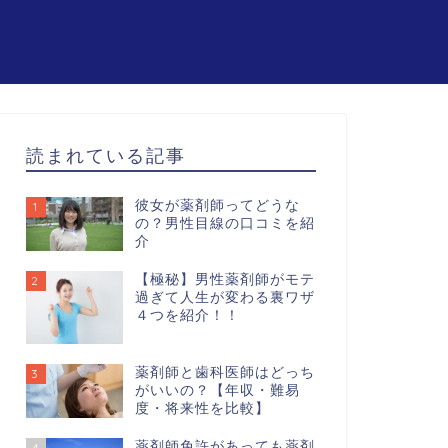
読まれている記事
彼女が薬剤師ってどうな
1
の？男性目線の口コミを紹
介
【極秘】男性薬剤師がモテ
2
過ぎて人生が変わる裏ワザ
４つを紹介！！
薬剤師と歯科医師はどっち
3
がいいの？【年収・難易
度・将来性を比較】
薬剤師免許があっても薬剤
4