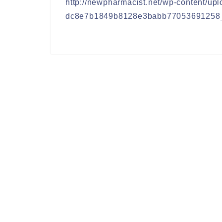
http://newpharmacist.net/wp-content/up
dc8e7b1849b8128e3babb77053691258_